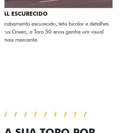
ADESIVOS ESTILIZADOS
Os adesivos aplicados no capô e nas laterais
reforçam a identidade única dessa edição para lá de
comemorativa.
Próximo
Previous
Next
Tecnologia de série
A SUA TORO POR
TODOS OS ÂNGULOS