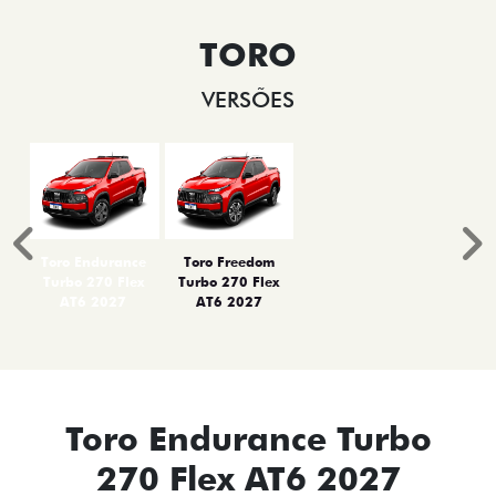
TORO
VERSÕES
Anterior
P
Toro Endurance
Toro Freedom
Turbo 270 Flex
Turbo 270 Flex
AT6 2027
AT6 2027
Toro Endurance Turbo
270 Flex AT6 2027