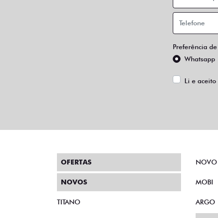
Preferência de
Whatsapp
Li e aceito
OFERTAS
NOVO
NOVOS
MOBI
TITANO
ARGO