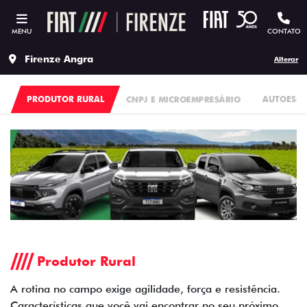
MENU
CONTATO
Firenze Angra
Alterar
PRODUTOR RURAL
CNPJ E MICROEMPRESÁRIO
AUTOESC
Produtor Rural
A rotina no campo exige agilidade, força e resistência.
Características que você vai encontrar no seu próximo