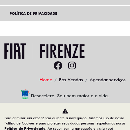
POLÍTICA DE PRIVACIDADE
Home
Pós Vendas
Agendar serviços
Desacelere. Seu bem maior é a vida.
Para otimizar sua experiência durante a navegação, fazemos uso de nossa
Firenze Comercio de Veiculos LTDA
Política de Cookies e para proteger seus dados pessoais respeitamos nossa
Política de Privacidade
. Ao seguir com a navegação e visita você
23.509.950/0001-41