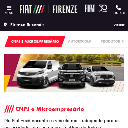
MENU
CONTATO
Firenze Resende
Alterar
CNPJ E MICROEMPRESÁRIO
AUTOESCOLA
PRODUTOR RU
CNPJ e Microempresário
Na Fiat você encontra o veículo mais adequado para as
necessidades da sua empresa. Além de toda a