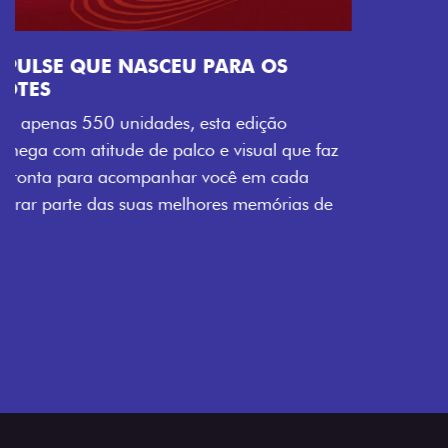
Próximo
Previous
Next
Tecnologia que acompanha o seu ritmo
VISUAL COM ENERGIA LOLLABR
Se liga no que compõe a identidade exclusiva do
festival: série numerada, adesivo lateral LollaBR e a
soleira temática que reforçam a exclusividade,
enquanto os detalhes escurecidos, o teto bicolor e as
rodas de liga-leve aro 16” em preto brilhante
completam o visual com ainda mais estilo.