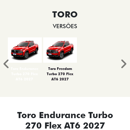
TORO
VERSÕES
Anterior
P
Toro Endurance
Toro Freedom
Turbo 270 Flex
Turbo 270 Flex
AT6 2027
AT6 2027
Toro Endurance Turbo
270 Flex AT6 2027