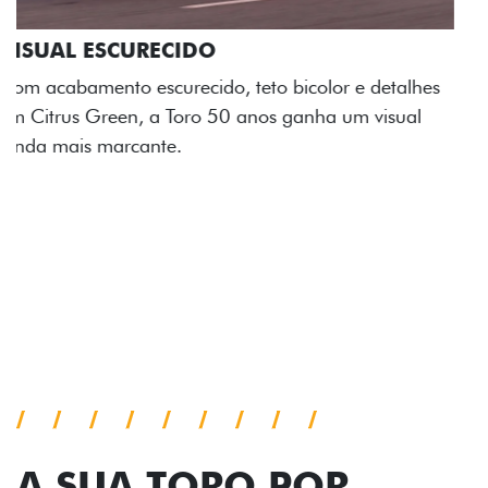
ADESIVOS ESTILIZADOS
Os adesivos aplicados no capô e nas laterais
reforçam a identidade única dessa edição para lá de
comemorativa.
Próximo
Previous
Next
Tecnologia de série
A SUA TORO POR
TODOS OS ÂNGULOS