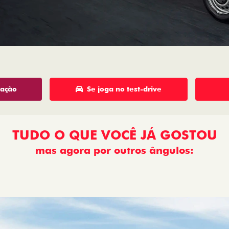
tação
Se joga no test-drive
TUDO O QUE VOCÊ JÁ GOSTOU
mas agora por outros ângulos:
: