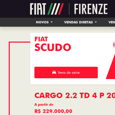
NOVOS
VENDAS DIRETAS
VEN
FIAT
SCUDO
C
Itens de série
CARGO 2.2 TD 4 P 2
A partir de
R$ 229.000,00