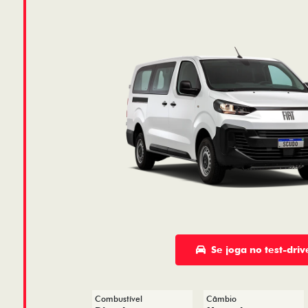
Se joga no test-driv
Combustível
Câmbio