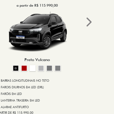
a partir de R$ 115.990,00
a 
Next
BRAKE-LIGHT
BARRAS LONG
RODA DE LIGA
Preto Vulcano
ALARME ANT
ASR (CONTRO
A PARTIR DE R$ 1
+ VER MAIS I
BARRAS LONGITUDINAIS NO TETO
FAROIS DIURNOS EM LED (DRL)
FARÓIS EM LED
FICHA TÉ
LANTERNA TRASEIRA EM LED
ALARME ANTIFURTO
ARTIR DE R$ 115.990,00