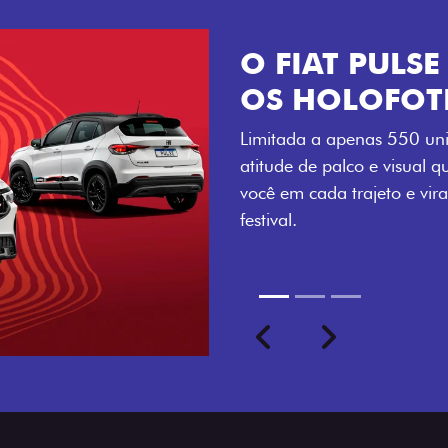
VISUAL COM 
Se liga no que compõe a ide
numerada, adesivo lateral 
a exclusividade, enquanto o
rodas de liga-leve aro 16”
com ainda mais estilo.
Previous
Next
seu ritmo