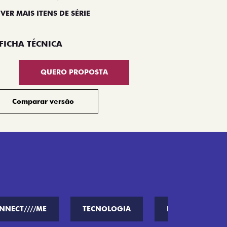
 VER MAIS ITENS DE SÉRIE
Compar
FICHA TÉCNICA
QUERO PROPOSTA
Comparar versão
NNECT////ME
TECNOLOGIA
PERFORMANCE