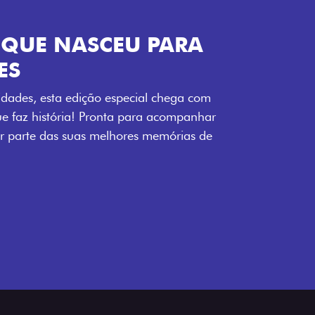
ENERGIA LOLLABR
ntidade exclusiva do festival: série
LollaBR e a soleira temática que reforçam
s detalhes escurecidos, o teto bicolor e as
 em preto brilhante completam o visual