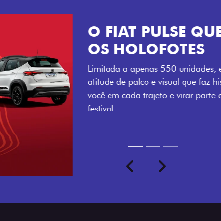
VISUAL COM 
Se liga no que compõe a ide
numerada, adesivo lateral 
a exclusividade, enquanto o
rodas de liga-leve aro 16”
com ainda mais estilo.
Previous
Next
seu ritmo