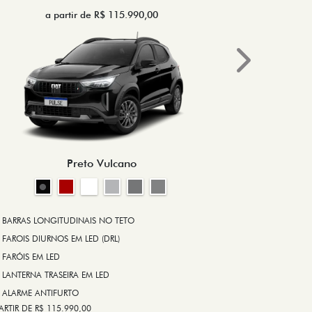
a partir de R$ 115.990,00
a 
Next
BRAKE-LIGHT
BARRAS LONG
RODA DE LIGA
Preto Vulcano
ALARME ANT
ASR (CONTRO
A PARTIR DE R$ 1
+ VER MAIS I
BARRAS LONGITUDINAIS NO TETO
FAROIS DIURNOS EM LED (DRL)
FARÓIS EM LED
FICHA TÉ
LANTERNA TRASEIRA EM LED
ALARME ANTIFURTO
ARTIR DE R$ 115.990,00