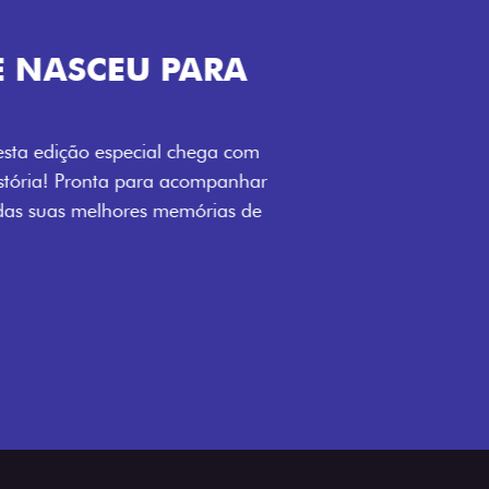
ENERGIA LOLLABR
ntidade exclusiva do festival: série
LollaBR e a soleira temática que reforçam
s detalhes escurecidos, o teto bicolor e as
 em preto brilhante completam o visual