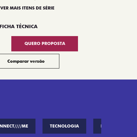
 VER MAIS ITENS DE SÉRIE
Compar
FICHA TÉCNICA
QUERO PROPOSTA
Comparar versão
NNECT////ME
TECNOLOGIA
PERFORMANCE