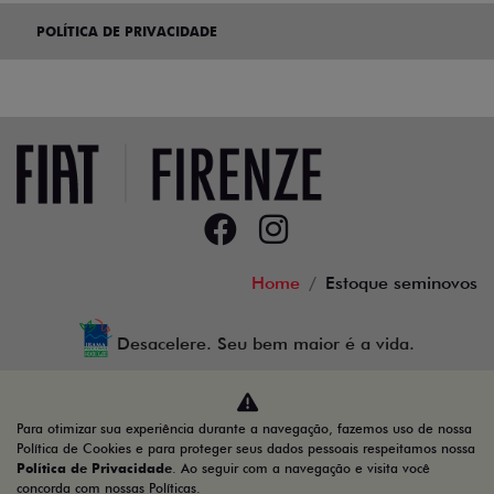
POLÍTICA DE PRIVACIDADE
Home
Estoque seminovos
Desacelere. Seu bem maior é a vida.
Para otimizar sua experiência durante a navegação, fazemos uso de nossa
Firenze Comercio de Veiculos LTDA
Política de Cookies e para proteger seus dados pessoais respeitamos nossa
Política de Privacidade
. Ao seguir com a navegação e visita você
23.509.950/0001-41
concorda com nossas Políticas.