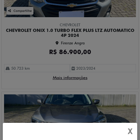
Compartilhe
CHEVROLET
CHEVROLET ONIX 1.0 TURBO FLEX PLUS LTZ AUTOMATICO
4P 2024
Firenze Angra
R$ 86.900,00
50.723 km
2023/2024
Mais informações
X
Compartilhe