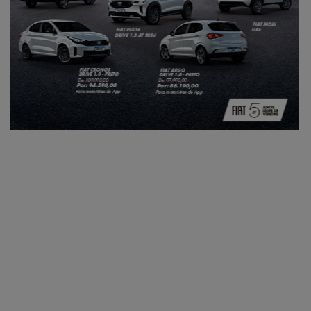
Taxistas
Quando o assunto é adquirir um Fiat zero com condições
de pagamento diferenciadas e incentivos fiscais, os
taxistas também têm vez. Sem falar no baixo custo de
manutenção dos nossos veículos, ótimo espaço interno,
baixo consumo de combustível e todo conforto para você
e seus passageiros.
Entre em contato e descubra o que podemos fazer pelo