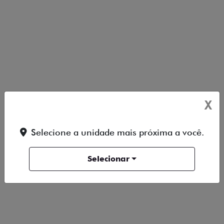
PRECISA DE AJUDA OU TEM
INTERESSE?
Preencha o formulário abaixo que
entraremos em contato.
X
Selecione a unidade mais próxima a você.
Selecionar