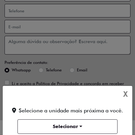
Preferência de contato:
Whatsapp
Telefone
Email
Li e aceito a
Política de Privacidade
e concordo em receber
comunicações da concessionária.
X
ENTRAR EM CONTATO
Selecione a unidade mais próxima a você.
Selecionar