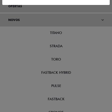
OFERTAS
NOVOS
TITANO
STRADA
TORO
FASTBACK HYBRID
PULSE
FASTBACK