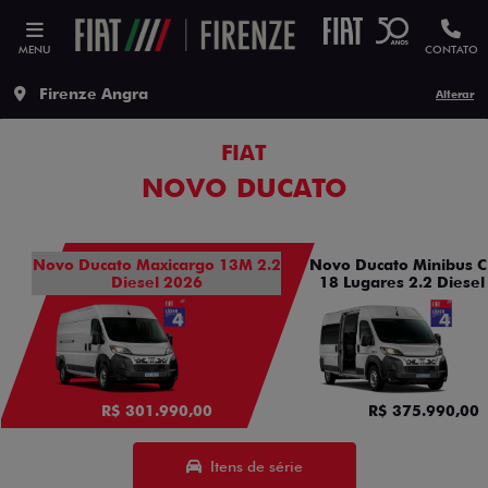
MENU
CONTATO
Firenze Angra
Alterar
FIAT
NOVO DUCATO
Novo Ducato Maxicargo 13M 2.2
Novo Ducato Minibus C
Diesel 2026
18 Lugares 2.2 Diesel
R$ 301.990,00
R$ 375.990,00
Itens de série