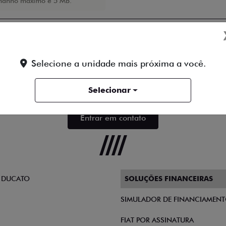
anho máximo é 5 MB.
Selecione a unidade mais próxima a você.
 contato:
Telefone
Email
Selecionar
 a
Política de Privacidade
e concordo em receber comunicações da conce
Entrar em contato
 DUCATO
SOLUÇÕES FINANCEIRAS
SIMULADOR DE FINANCIAMEN
FIAT POR ASSINATURA