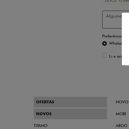
DOCX. O tam
Preferência de
Whatsapp
Li e aceito
OFERTAS
NOVO
NOVOS
MOBI
TITANO
ARGO