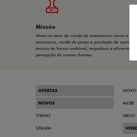
Missão
Atuar no setor de venda de automóveis novos e
seminovos, venda de peças e prestação de assistênc
técnica de forma confiável, respeitosa e eficiente na
percepção de nossos clientes.
OFERTAS
NOVO
NOVOS
MOBI
TITANO
ARGO
STRADA
VEND