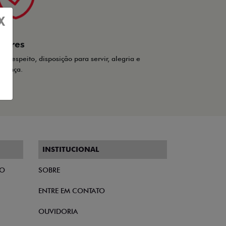
X
alores
ca, respeito, disposição para servir, alegria e
nfiança.
INSTITUCIONAL
TO
SOBRE
ENTRE EM CONTATO
OUVIDORIA