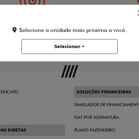
Visão
V
Selecione a unidade mais próxima a você.
Ser referência em confiança, qualidade e eficiência no
Éti
ia
segmento de venda de automóveis novos e seminovos,
co
Selecionar
venda de peças e prestação de assistência técnica na
região Sul Fluminense.
 DUCATO
SOLUÇÕES FINANCEIRAS
SIMULADOR DE FINANCIAMEN
FIAT POR ASSINATURA
AS DIRETAS
PLANO FAZENDEIRO