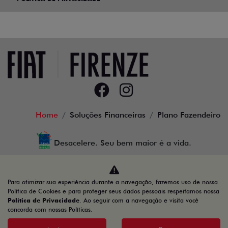
Home
Soluções Financeiras
Plano Fazendeiro
Desacelere. Seu bem maior é a vida.
Para otimizar sua experiência durante a navegação, fazemos uso de nossa
Firenze Comercio de Veiculos LTDA
Política de Cookies e para proteger seus dados pessoais respeitamos nossa
Política de Privacidade
. Ao seguir com a navegação e visita você
23.509.950/0001-41
concorda com nossas Políticas.