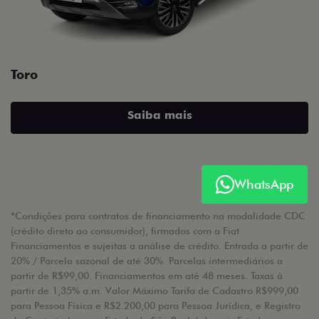
Toro
Saiba mais
WhatsApp
*Condições para contratos de financiamento na modalidade CDC
(crédito direto ao consumidor), firmados com a Fiat
Financiamentos e sujeitas a análise de crédito. Entrada a partir de
20% / Parcela sazonal de até 30%. Parcelas intermediários a
partir de R$99,00. Financiamentos em até 48 meses. Taxas à
partir de 1,35% a.m. Valor Máximo Tarifa de Cadastro R$999,00
para Pessoa Física e R$2.200,00 para Pessoa Jurídica, e Registro