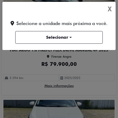
X
Selecione a unidade mais próxima a você.
Compartilhe
Selecionar
FIAT
FIAT ARGO 1.0 FIREFLY FLEX DRIVE MANUAL 4P 2025
Firenze Angra
R$ 79.900,00
5.594 km
2025/2025
Mais informações