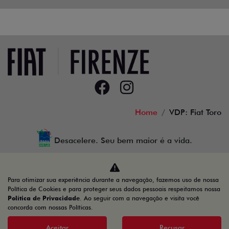
Home
VDP: Fiat Toro
Desacelere. Seu bem maior é a vida.
Para otimizar sua experiência durante a navegação, fazemos uso de nossa
Firenze Comercio de Veiculos LTDA
Política de Cookies e para proteger seus dados pessoais respeitamos nossa
Política de Privacidade
. Ao seguir com a navegação e visita você
23.509.950/0001-41
concorda com nossas Políticas.
Aceitar
Recusar