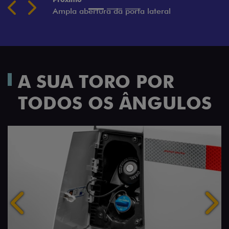
Previous
Next
A SUA TORO POR
TODOS OS ÂNGULOS
Anterior
Próx