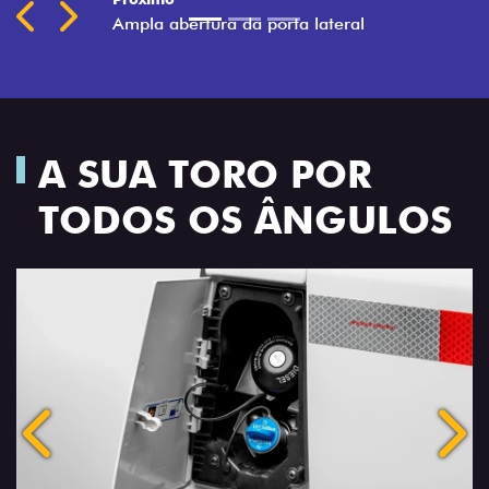
A SUA TORO POR
TODOS OS ÂNGULOS
Anterior
Próx