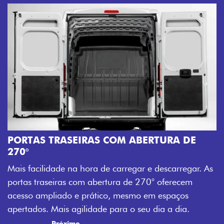
ABERTURA DE
AMPLA ABERTURA DA PORTA
Mais versatilidade para o seu carre
gar e descarregar. As
abertura da porta lateral do Novo Du
e 270° oferecem
acesso à carga, otimizando tempo e
mo em espaços
trabalho mais eficiente, onde quer q
 seu dia a dia.
Previous
Next