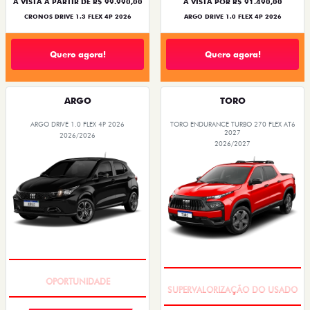
À VISTA A PARTIR DE R$ 99.990,00
À VISTA POR R$ 91.490,00
CRONOS DRIVE 1.3 FLEX 4P 2026
ARGO DRIVE 1.0 FLEX 4P 2026
Quero agora!
Quero agora!
ARGO
TORO
ARGO DRIVE 1.0 FLEX 4P 2026
TORO ENDURANCE TURBO 270 FLEX AT6
2027
2026/2026
2026/2027
BÔNUS DE 6 MIL REAIS
COM USADO NA TROCA