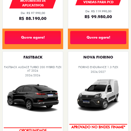
MOTORISTAS DE
VENDAS PARA PCD
APLICATIVOS
De: R$ 119.990,00
De: R$ 97.990,00
R$ 99.980,00
R$ 88.190,00
Quero agora!
Quero agora!
FASTBACK
NOVA FIORINO
FASTBACK AUDACE TURBO 200 HYBRID FLEX
FIORINO ENDURANCE 1.3 FLEX
AT 2026
2026/2027
2026/2026
APROVADO NO BNDES FINAME*
OPORTUNIDADE