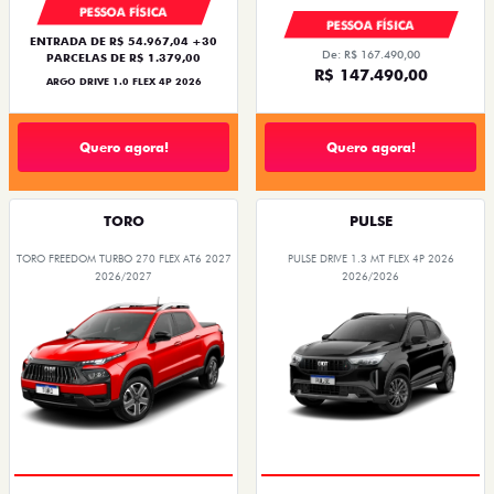
PESSOA FÍSICA
PESSOA FÍSICA
ENTRADA DE R$ 54.967,04 +30
De: R$ 167.490,00
PARCELAS DE R$ 1.379,00
R$ 147.490,00
ARGO DRIVE 1.0 FLEX 4P 2026
Quero agora!
Quero agora!
TORO
PULSE
TORO FREEDOM TURBO 270 FLEX AT6 2027
PULSE DRIVE 1.3 MT FLEX 4P 2026
2026/2027
2026/2026
OPORTUNIDADE
PREÇO IMPERDÍVEL