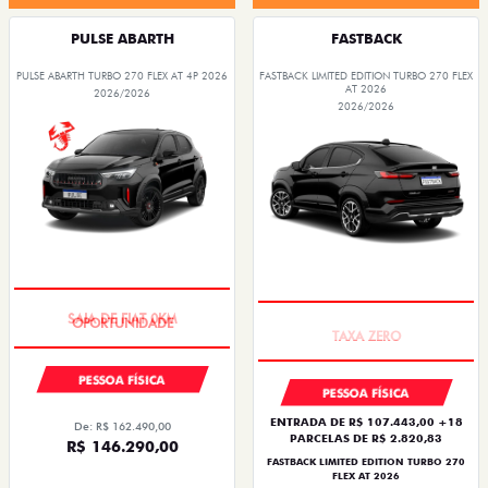
PULSE ABARTH
FASTBACK
PULSE ABARTH TURBO 270 FLEX AT 4P 2026
FASTBACK LIMITED EDITION TURBO 270 FLEX
AT 2026
2026/2026
2026/2026
SAIA DE FIAT 0KM
PREÇO IMPERDÍVEL
PESSOA FÍSICA
PESSOA FÍSICA
ENTRADA DE R$ 107.443,00 +18
De: R$ 162.490,00
PARCELAS DE R$ 2.820,83
R$ 146.290,00
FASTBACK LIMITED EDITION TURBO 270
FLEX AT 2026