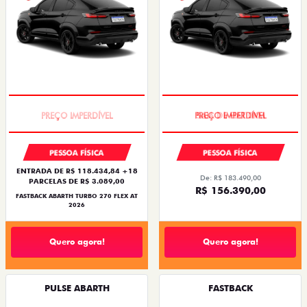
TAXA ZERO
SAIA DE FIAT 0KM
PESSOA FÍSICA
PESSOA FÍSICA
ENTRADA DE R$ 118.434,84 +18
De: R$ 183.490,00
PARCELAS DE R$ 3.089,00
R$ 156.390,00
FASTBACK ABARTH TURBO 270 FLEX AT
2026
Quero agora!
Quero agora!
PULSE ABARTH
FASTBACK