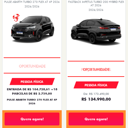
PULSE ABARTH TURBO 270 FLEX AT 4P 2026
FASTBACK IMPETUS TURBO 200 HYBRID FLEX
AT 2026
2026/2026
2026/2026
TAXA ZERO
PREÇO IMPERDÍVEL
PESSOA FÍSICA
PESSOA FÍSICA
ENTRADA DE R$ 104.728,61 +18
PARCELAS DE R$ 2.759,00
De: R$ 173.490,00
R$ 134.990,00
PULSE ABARTH TURBO 270 FLEX AT 4P
2026
Quero agora!
Quero agora!