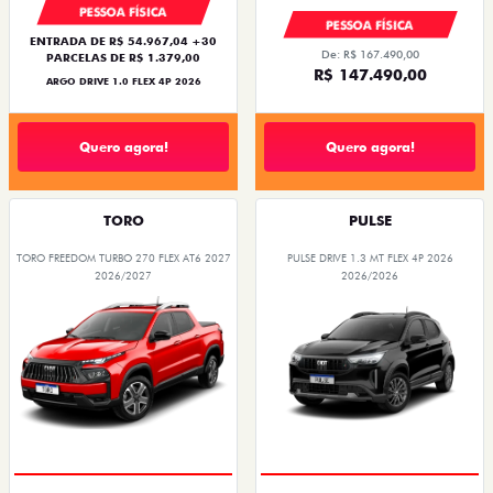
PESSOA FÍSICA
PESSOA FÍSICA
ENTRADA DE R$ 54.967,04 +30
De: R$ 167.490,00
PARCELAS DE R$ 1.379,00
R$ 147.490,00
ARGO DRIVE 1.0 FLEX 4P 2026
Quero agora!
Quero agora!
TORO
PULSE
TORO FREEDOM TURBO 270 FLEX AT6 2027
PULSE DRIVE 1.3 MT FLEX 4P 2026
2026/2027
2026/2026
OPORTUNIDADE
PREÇO IMPERDÍVEL