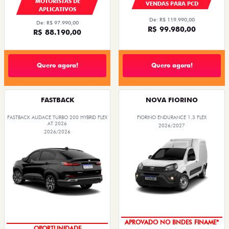
MOTORISTAS DE
VENDAS PARA PCD
APLICATIVOS
De: R$ 119.990,00
De: R$ 97.990,00
R$ 99.980,00
R$ 88.190,00
Quero agora!
Quero agora!
FASTBACK
NOVA FIORINO
FASTBACK AUDACE TURBO 200 HYBRID FLEX
FIORINO ENDURANCE 1.3 FLEX
AT 2026
2026/2027
2026/2026
APROVADO NO BNDES FINAME*
OPORTUNIDADE