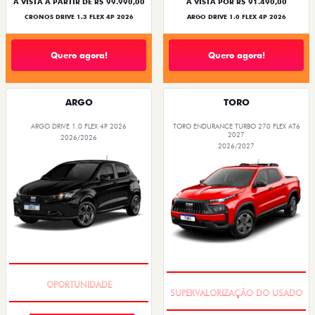
À VISTA A PARTIR DE R$ 99.990,00
À VISTA POR R$ 91.490,00
CRONOS DRIVE 1.3 FLEX 4P 2026
ARGO DRIVE 1.0 FLEX 4P 2026
Quero agora!
Quero agora!
ARGO
TORO
ARGO DRIVE 1.0 FLEX 4P 2026
TORO ENDURANCE TURBO 270 FLEX AT6
2027
2026/2026
2026/2027
BÔNUS DE 6 MIL REAIS
COM USADO NA TROCA