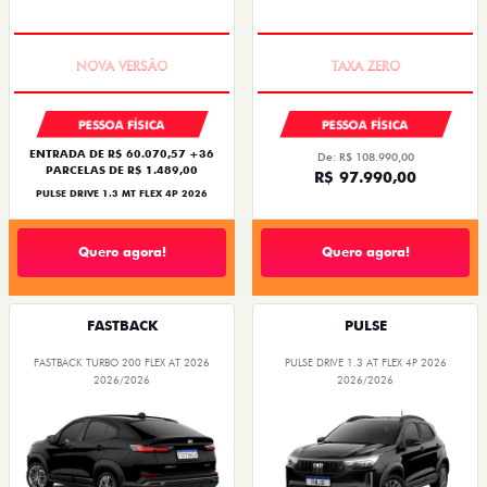
PREÇO IMPERDÍVEL
COM USADO NA TROCA
PESSOA FÍSICA
PESSOA FÍSICA
ENTRADA DE R$ 60.070,57 +36
De: R$ 108.990,00
PARCELAS DE R$ 1.489,00
R$ 97.990,00
PULSE DRIVE 1.3 MT FLEX 4P 2026
Quero agora!
Quero agora!
FASTBACK
PULSE
FASTBACK TURBO 200 FLEX AT 2026
PULSE DRIVE 1.3 AT FLEX 4P 2026
2026/2026
2026/2026