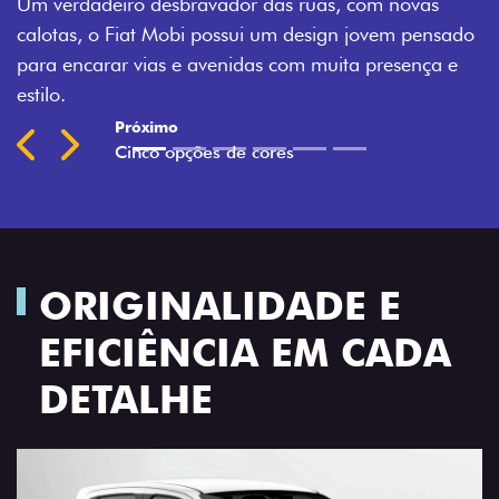
Um verdadeiro desbravador das ruas, com novas
M
calotas, o Fiat Mobi possui um design jovem pensado
Si
para encarar vias e avenidas com muita presença e
estilo.
Previous
Next
ORIGINALIDADE E
EFICIÊNCIA EM CADA
DETALHE