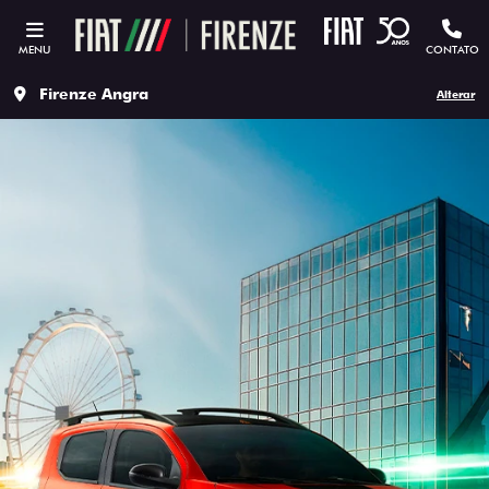
MENU
CONTATO
Firenze Angra
Alterar
ESTOU INTERESSADO
Versão escolhida