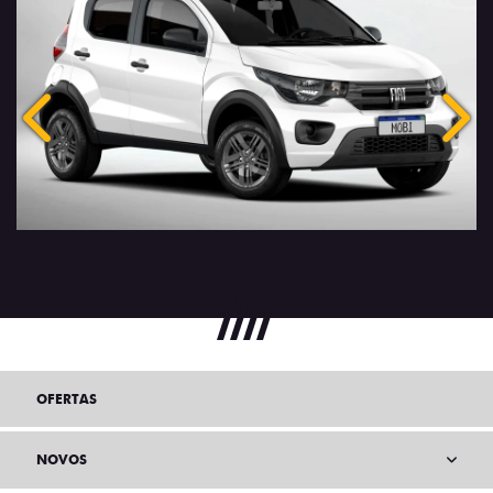
Anterior
Próx
OFERTAS
NOVOS