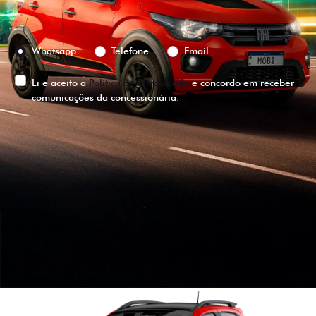
Preferência de contato:
Whatsapp
Telefone
Email
Li e aceito a
Política de Privacidade
e concordo em receber
comunicações da concessionária.
ENTRAR EM CONTATO
VISUALIZE O
VEÍCULO EM
360°