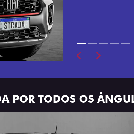
cabine dupla de 5 lugares 
Previous
Next
ADA POR TODOS OS ÂNGU