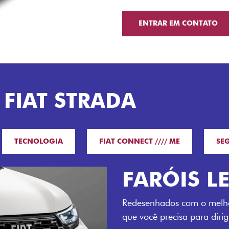
ENTRAR EM CONTATO
 FIAT STRADA
TECNOLOGIA
FIAT CONNECT //// ME
SE
O VERDAD
LUGARES 
Todo mundo pode viajar co