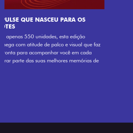
Próximo
Previous
Next
Tecnologia que acompanha o seu ritmo
VISUAL COM ENERGIA LOLLABR
Se liga no que compõe a identidade exclusiva do
festival: série numerada, adesivo lateral LollaBR e a
soleira temática que reforçam a exclusividade,
enquanto os detalhes escurecidos, o teto bicolor e as
rodas de liga-leve aro 16” em preto brilhante
completam o visual com ainda mais estilo.