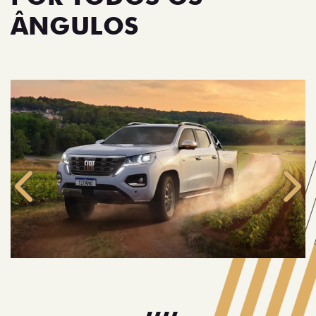
ÂNGULOS
Anterior
Próx