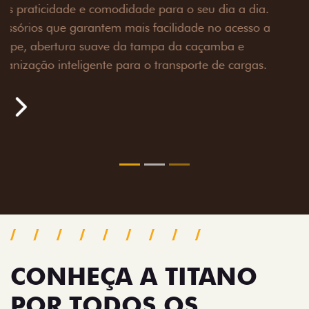
Prepare sua picape para qualquer desafio. O Pack
off-road combina engate de reboque para até 3,5
toneladas, alargadores de para-lamas e overbumper,
oferecendo mais capacidade de reboque, proteção
extra para a carroceria e um visual ainda mais
imponente para enfrentar qualquer terreno com
confiança.
Próximo
Previous
Next
Pack tecnologia
CONHEÇA A TITANO
POR TODOS OS