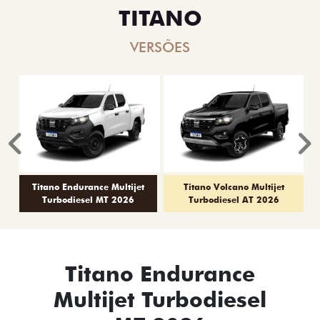
TITANO
VERSÕES
Anterior
P
Titano Endurance Multijet
Titano Volcano Multijet
Turbodiesel MT 2026
Turbodiesel AT 2026
Titano Endurance
Multijet Turbodiesel