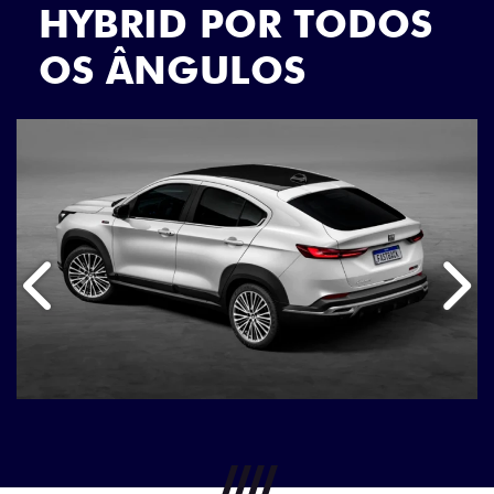
HYBRID POR TODOS
OS ÂNGULOS
Anterior
Próx