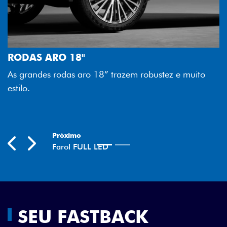
FAROL FULL LE
Tecnologia dos far
 18"
melhor luminosidad
as aro 18” trazem robustez e muito
economia para voc
Previous
Next
SEU FASTBACK