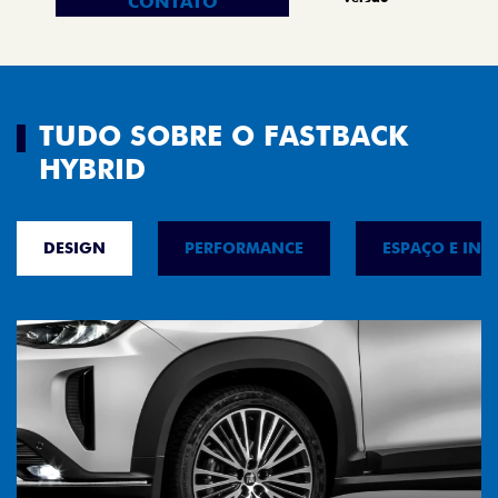
CONTATO
TUDO SOBRE O FASTBACK
HYBRID
DESIGN
PERFORMANCE
ESPAÇO E INT