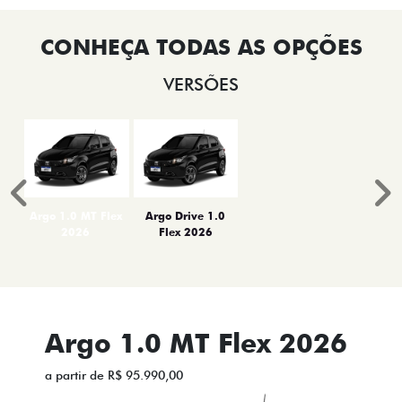
VERSÕES
Anterior
P
Argo 1.0 MT Flex
Argo Drive 1.0
2026
Flex 2026
Argo 1.0 MT Flex 2026
a partir de R$ 95.990,00