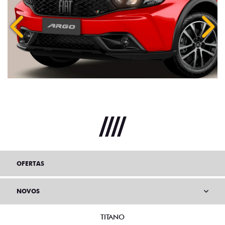
Anterior
Próx
OFERTAS
NOVOS
TITANO