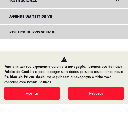
INSTITUCIONAL
AGENDE UM TEST DRIVE
POLÍTICA DE PRIVACIDADE
Para otimizar sua experiência durante a navegação, fazemos uso de nossa
Política de Cookies e para proteger seus dados pessoais respeitamos nossa
Política de Privacidade
. Ao seguir com a navegação e visita você
concorda com nossas Políticas.
Aceitar
Recusar
Home
VDP: fiat fastback
Desacelere. Seu bem maior é a vida.