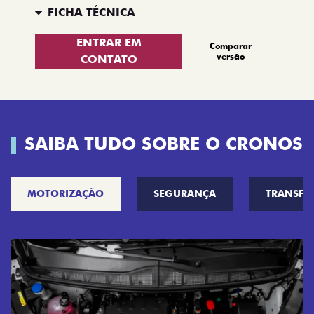
FICHA TÉCNICA
ENTRAR EM
Comparar
versão
CONTATO
SAIBA TUDO SOBRE O CRONOS
MOTORIZAÇÃO
SEGURANÇA
TRANSF