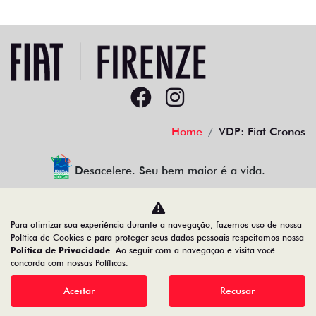
Home
VDP: Fiat Cronos
Desacelere. Seu bem maior é a vida.
Para otimizar sua experiência durante a navegação, fazemos uso de nossa
Firenze Comercio de Veiculos LTDA
Política de Cookies e para proteger seus dados pessoais respeitamos nossa
Política de Privacidade
. Ao seguir com a navegação e visita você
23.509.950/0001-41
concorda com nossas Políticas.
Aceitar
Recusar
Desenvolvido pela DEALERSPACE ® Direitos Reservados.