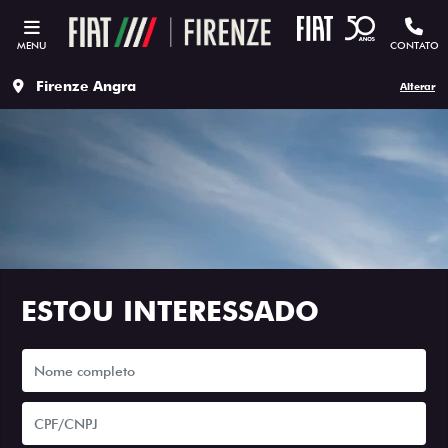
MENU
CONTATO
Firenze Angra
Alterar
ESTOU INTERESSADO