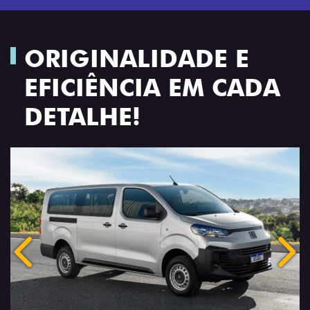
ORIGINALIDADE E
EFICIÊNCIA EM CADA
DETALHE!
Anterior
Próx