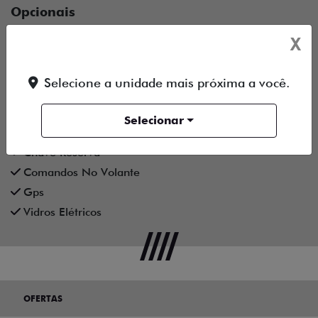
Opcionais
Air Bag
X
Alarme
Ar Condicionado
Selecione a unidade mais próxima a você.
Ar Quente
Central Multimídia
Selecionar
Central Multimídia Bluetooth
Chave Reserva
Comandos No Volante
Gps
Vidros Elétricos
OFERTAS