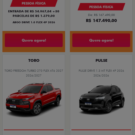
PESSOA FÍSICA
PESSOA FÍSICA
ENTRADA DE R$ 54.967,04 +30
De: R$ 167.490,00
PARCELAS DE R$ 1.379,00
R$ 147.490,00
ARGO DRIVE 1.0 FLEX 4P 2026
Quero agora!
Quero agora!
TORO
PULSE
TORO FREEDOM TURBO 270 FLEX AT6 2027
PULSE DRIVE 1.3 MT FLEX 4P 2026
2026/2027
2026/2026
OPORTUNIDADE
PREÇO IMPERDÍVEL