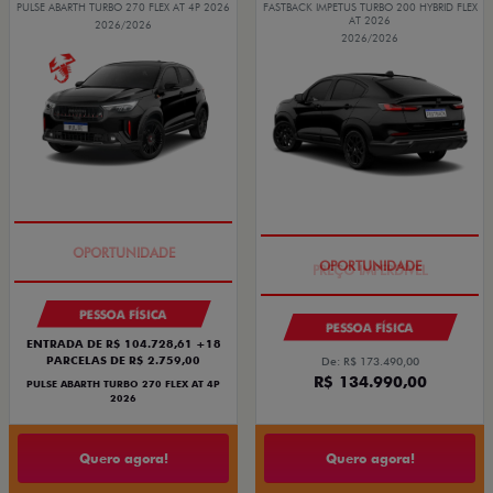
PULSE ABARTH TURBO 270 FLEX AT 4P 2026
FASTBACK IMPETUS TURBO 200 HYBRID FLEX
AT 2026
2026/2026
2026/2026
TAXA ZERO
PREÇO IMPERDÍVEL
PESSOA FÍSICA
PESSOA FÍSICA
ENTRADA DE R$ 104.728,61 +18
PARCELAS DE R$ 2.759,00
De: R$ 173.490,00
R$ 134.990,00
PULSE ABARTH TURBO 270 FLEX AT 4P
2026
Quero agora!
Quero agora!