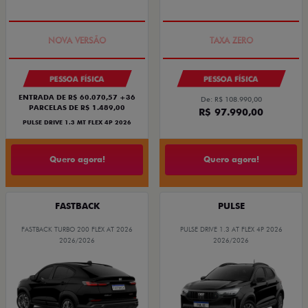
PREÇO IMPERDÍVEL
COM USADO NA TROCA
PESSOA FÍSICA
PESSOA FÍSICA
ENTRADA DE R$ 60.070,57 +36
De: R$ 108.990,00
PARCELAS DE R$ 1.489,00
R$ 97.990,00
PULSE DRIVE 1.3 MT FLEX 4P 2026
Quero agora!
Quero agora!
FASTBACK
PULSE
FASTBACK TURBO 200 FLEX AT 2026
PULSE DRIVE 1.3 AT FLEX 4P 2026
2026/2026
2026/2026