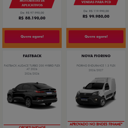
MOTORISTAS DE
VENDAS PARA PCD
APLICATIVOS
De: R$ 119.990,00
De: R$ 97.990,00
R$ 99.980,00
R$ 88.190,00
Quero agora!
Quero agora!
FASTBACK
NOVA FIORINO
FASTBACK AUDACE TURBO 200 HYBRID FLEX
FIORINO ENDURANCE 1.3 FLEX
AT 2026
2026/2027
2026/2026
APROVADO NO BNDES FINAME*
OPORTUNIDADE