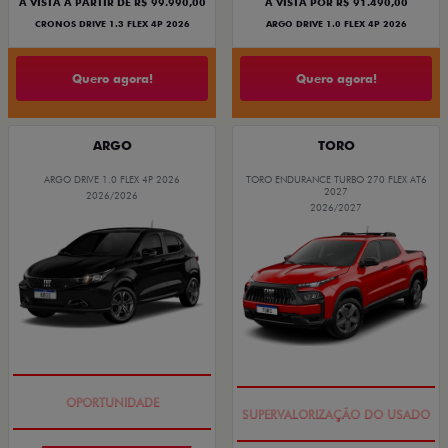
À VISTA A PARTIR DE R$ 99.990,00
À VISTA POR R$ 91.490,00
CRONOS DRIVE 1.3 FLEX 4P 2026
ARGO DRIVE 1.0 FLEX 4P 2026
Quero agora!
Quero agora!
ARGO
TORO
ARGO DRIVE 1.0 FLEX 4P 2026
TORO ENDURANCE TURBO 270 FLEX AT6
2027
2026/2026
2026/2027
BÔNUS DE 6 MIL REAIS
COM USADO NA TROCA