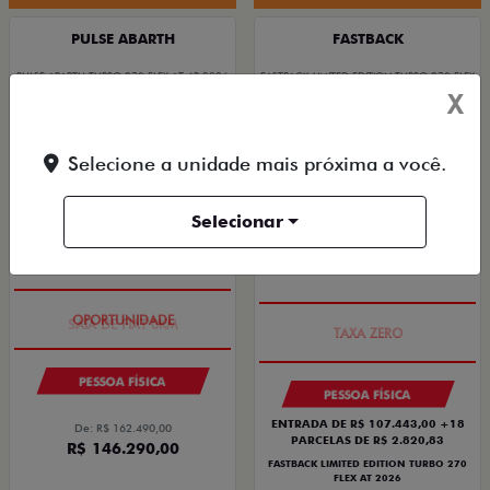
PULSE ABARTH
FASTBACK
PULSE ABARTH TURBO 270 FLEX AT 4P 2026
FASTBACK LIMITED EDITION TURBO 270 FLEX
AT 2026
2026/2026
X
2026/2026
Selecione a unidade mais próxima a você.
Selecionar
SAIA DE FIAT 0KM
PREÇO IMPERDÍVEL
PESSOA FÍSICA
PESSOA FÍSICA
ENTRADA DE R$ 107.443,00 +18
De: R$ 162.490,00
PARCELAS DE R$ 2.820,83
R$ 146.290,00
FASTBACK LIMITED EDITION TURBO 270
FLEX AT 2026