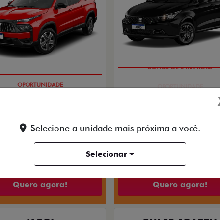
BÔNUS DE 6 MIL REAIS
OPORTUNIDADE
PESSOA FÍSICA
PESSOA FÍSICA
ENTRADA DE R$ 58.843
Selecione a unidade mais próxima a você.
ISTA POR R$ 134.990,00
+30 PARCELAS DE R$ 1.4
 FREEDOM TURBO 270 FLEX AT6
ARGO DRIVE 1.0 FLEX 4P 20
Selecionar
2027
Quero agora!
Quero agora!