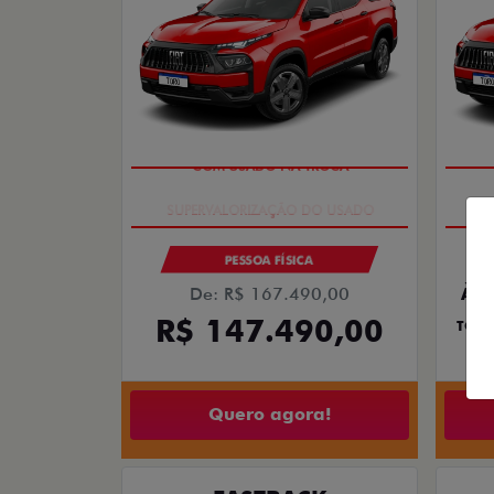
COM USADO NA TROCA
PESSOA FÍSICA
De: R$ 167.490,00
À V
R$ 147.490,00
TORO
Quero agora!