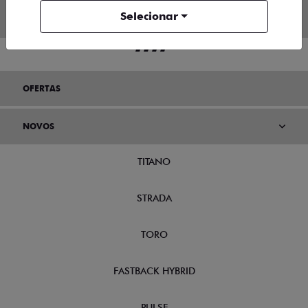
Selecionar
OFERTAS
NOVOS
TITANO
STRADA
TORO
FASTBACK HYBRID
PULSE