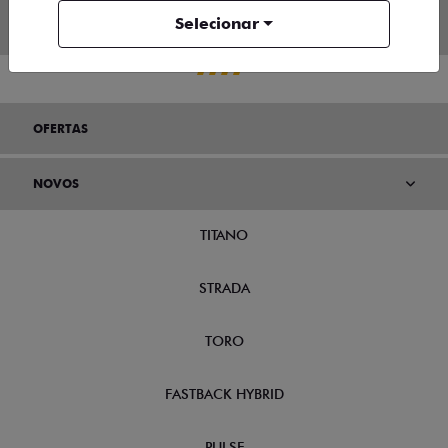
Selecionar
OFERTAS
NOVOS
TITANO
STRADA
TORO
FASTBACK HYBRID
PULSE