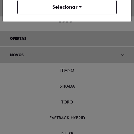
Selecionar
OFERTAS
NOVOS
TITANO
STRADA
TORO
FASTBACK HYBRID
PULSE