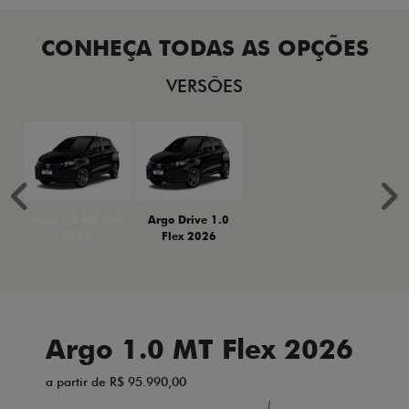
VERSÕES
Anterior
P
Argo 1.0 MT Flex
Argo Drive 1.0
2026
Flex 2026
Argo 1.0 MT Flex 2026
a partir de R$ 95.990,00