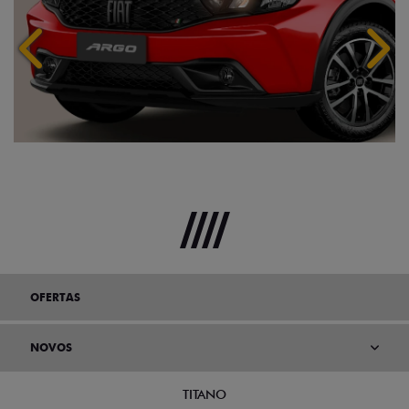
Anterior
Próx
OFERTAS
NOVOS
TITANO