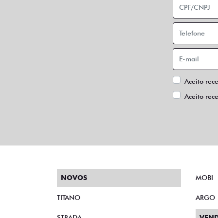
Aceito rec
Aceito rec
NOVOS
MOBI
TITANO
ARGO
STRADA
VEND