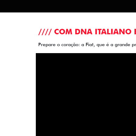
//// COM DNA ITALIANO 
Prepare o coração: a Fiat, que é a grande p