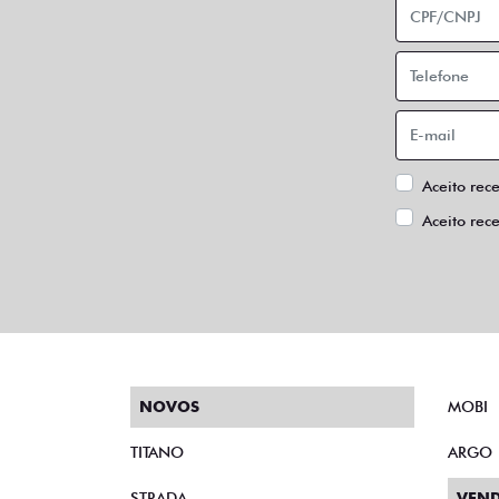
Aceito rec
Aceito rec
NOVOS
MOBI
TITANO
ARGO
STRADA
VEND