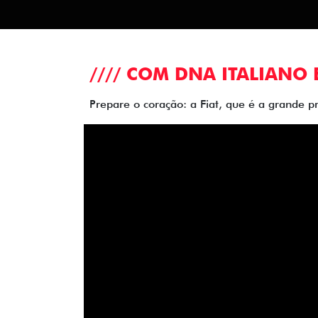
//// COM DNA ITALIANO 
Prepare o coração: a Fiat, que é a grande p