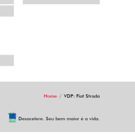
Home
VDP: Fiat Strada
Desacelere. Seu bem maior é a vida.