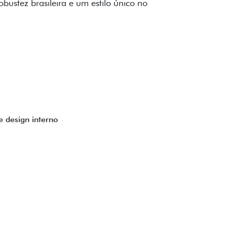
to impecável e detalhes escurecidos.
uzes