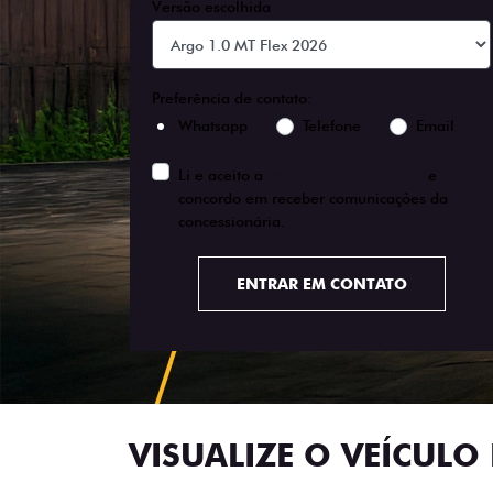
Versão escolhida
Preferência de contato:
Whatsapp
Telefone
Email
Li e aceito a
Política de Privacidade
e
concordo em receber comunicações da
concessionária.
ENTRAR EM CONTATO
VISUALIZE O VEÍCULO 