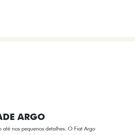
VIÇOS
FIAT + SEM PARAR
 E DESIGN INTERNO
ogo Fiat também aparecem no interior do