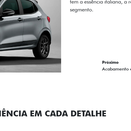
carro, que possui acabamen
Próximo
Previous
Next
Conjunto de l
IÊNCIA EM CADA DETALHE