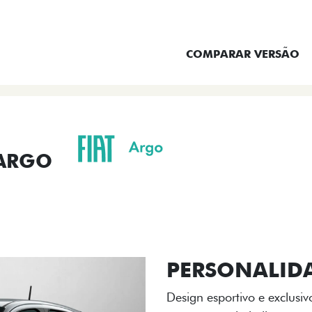
ENTRAR EM CONTATO
COMPARAR VERSÃO
 ARGO
ORMANCE
SEGURANÇA
ACESSÓRIOS
SER
ACABAMENTO
A flag italiana e o novo l