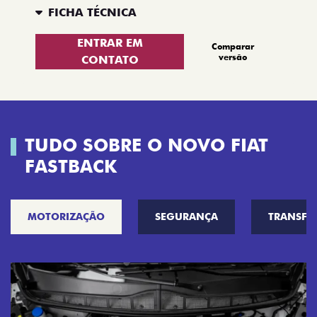
FICHA TÉCNICA
ENTRAR EM
Comparar
versão
CONTATO
TUDO SOBRE O NOVO FIAT
FASTBACK
MOTORIZAÇÃO
SEGURANÇA
TRANSF