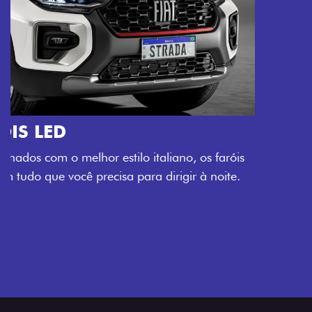
O VERDADEIRO 5 LUGARES E 4
PORTAS
Todo mundo pode viajar confortável na Fiat Strada,
que conta com cabine dupla de 5 lugares e 4 portas.
Próximo
Previous
Next
Espaço e conforto