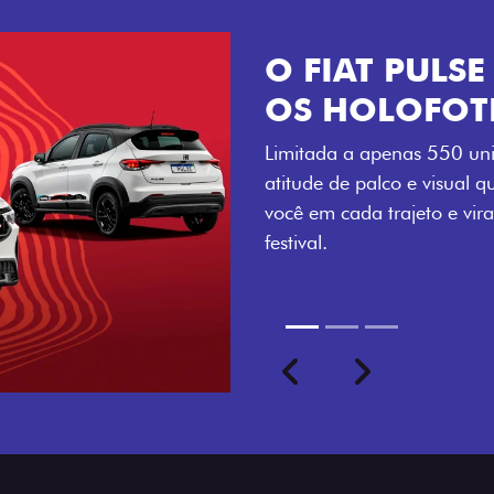
VISUAL COM 
Se liga no que compõe a ide
numerada, adesivo lateral 
a exclusividade, enquanto o
rodas de liga-leve aro 16”
com ainda mais estilo.
Previous
Next
seu ritmo