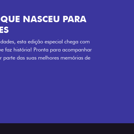
ENERGIA LOLLABR
ntidade exclusiva do festival: série
LollaBR e a soleira temática que reforçam
s detalhes escurecidos, o teto bicolor e as
 em preto brilhante completam o visual