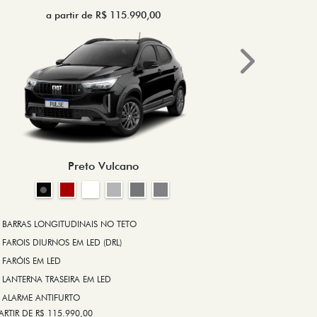
a partir de R$ 115.990,00
a 
Next
BRAKE-LIGHT
BARRAS LONG
RODA DE LIGA
Preto Vulcano
ALARME ANT
ASR (CONTRO
A PARTIR DE R$ 1
+ VER MAIS I
BARRAS LONGITUDINAIS NO TETO
FAROIS DIURNOS EM LED (DRL)
FARÓIS EM LED
FICHA TÉ
LANTERNA TRASEIRA EM LED
ALARME ANTIFURTO
ARTIR DE R$ 115.990,00