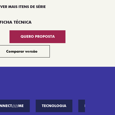
 VER MAIS ITENS DE SÉRIE
Compar
FICHA TÉCNICA
QUERO PROPOSTA
Comparar versão
NNECT////ME
TECNOLOGIA
PERFORMANCE