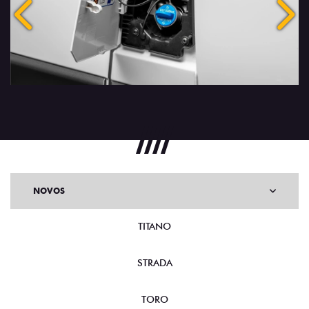
Anterior
Próx
NOVOS
TITANO
STRADA
TORO