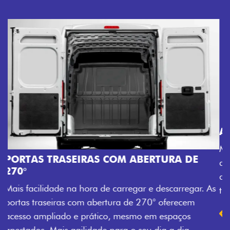
AMPLA ABERTURA DA PORTA LATERAL
Mais versatilidade para o seu carregamento. A ampla
abertura da porta lateral do Novo Ducato facilita o
acesso à carga, otimizando tempo e tornando o
trabalho mais eficiente, onde quer que você esteja.