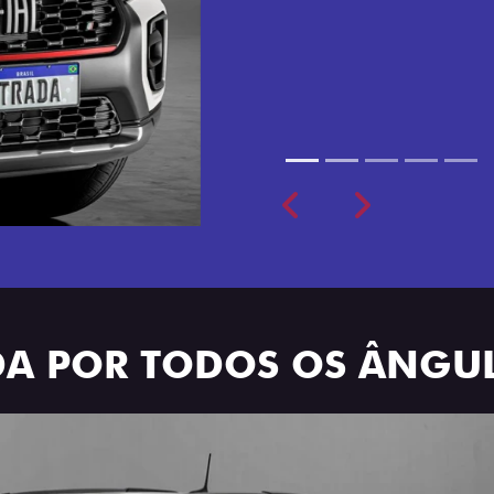
cabine dupla de 5 lugares 
Previous
Next
ADA POR TODOS OS ÂNGU