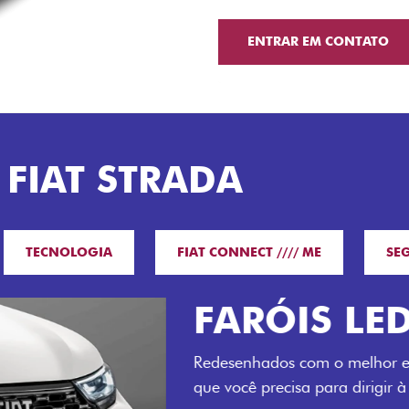
ENTRAR EM CONTATO
 FIAT STRADA
TECNOLOGIA
FIAT CONNECT //// ME
SE
O VERDAD
LUGARES 
Todo mundo pode viajar co