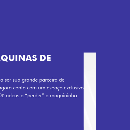
TELECOMANDO
a Fiorino pode abrir o veículo também à
ente pela fechadura. São detalhes como
 fluidez para o seu dia de trabalho.