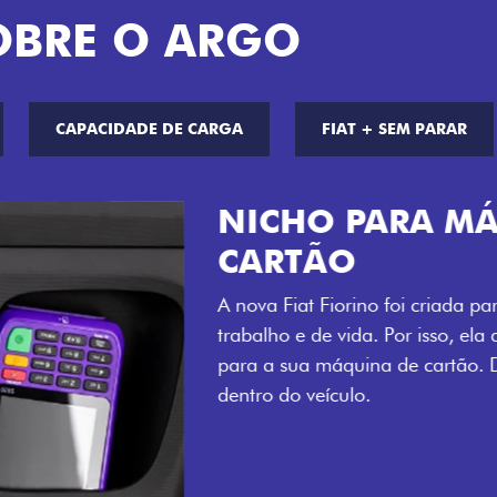
OBRE O ARGO
CAPACIDADE DE CARGA
FIAT + SEM PARAR
CHAVE COM 
Agora, a chave da sua nov
distância, e não mais som
esse que trazem ainda mais