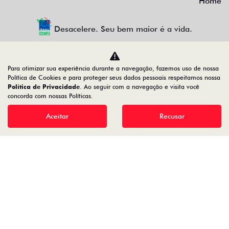
Home
Desacelere. Seu bem maior é a vida.
Para otimizar sua experiência durante a navegação, fazemos uso de nossa
Firenze Comercio de Veiculos LTDA
Política de Cookies e para proteger seus dados pessoais respeitamos nossa
Política de Privacidade
. Ao seguir com a navegação e visita você
23.509.950/0002-22
concorda com nossas Políticas.
Aceitar
Recusar
Desenvolvido pela DEALERSPACE ® Direitos Reservados.