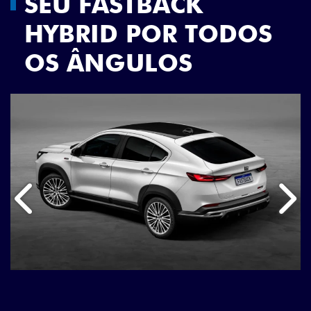
SEU FASTBACK
HYBRID POR TODOS
OS ÂNGULOS
Anterior
Próx