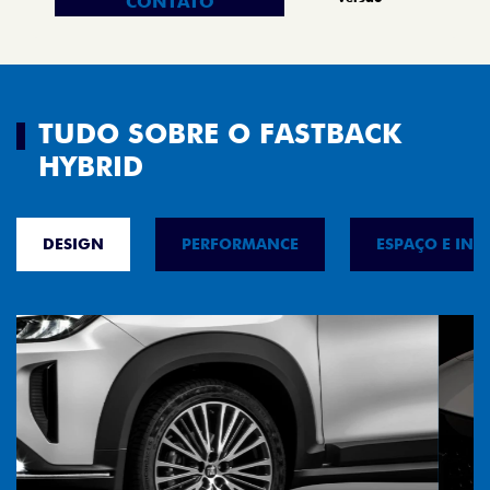
CONTATO
TUDO SOBRE O FASTBACK
HYBRID
DESIGN
PERFORMANCE
ESPAÇO E INT